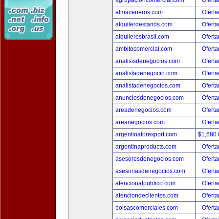
agrupacioncomercial.com
Oferta
almaceneros.com
Oferta
alquilerdestands.com
Oferta
alquileresbrasil.com
Oferta
ambitocomercial.com
Oferta
analisisdenegocios.com
Oferta
analistadenegocio.com
Oferta
analistadenegocios.com
Oferta
anunciosdenegocios.com
Oferta
areadenegocios.com
Oferta
areanegocios.com
Oferta
argentinaforexport.com
$1,680
argentinaproducts.com
Oferta
asesoresdenegocios.com
Oferta
asesoriasdenegocios.com
Oferta
atencionalpublico.com
Oferta
atenciondeclientes.com
Oferta
bolsascomerciales.com
Oferta