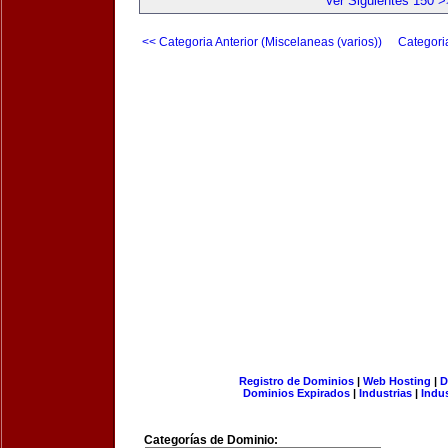
Ver Siguientes 150 >
<< Categoria Anterior (Miscelaneas (varios))
Categori
Registro de Dominios
|
Web Hosting
|
D
Dominios Expirados
|
Industrias
|
Indu
Categorías de Dominio: