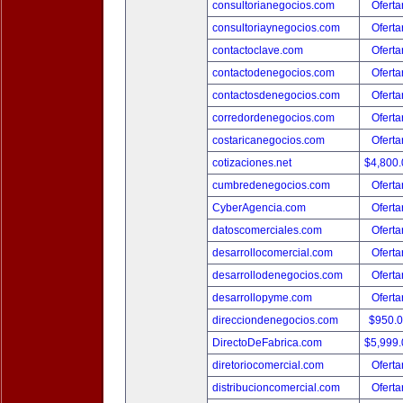
consultorianegocios.com
Oferta
consultoriaynegocios.com
Oferta
contactoclave.com
Oferta
contactodenegocios.com
Oferta
contactosdenegocios.com
Oferta
corredordenegocios.com
Oferta
costaricanegocios.com
Oferta
cotizaciones.net
$4,800
cumbredenegocios.com
Oferta
CyberAgencia.com
Oferta
datoscomerciales.com
Oferta
desarrollocomercial.com
Oferta
desarrollodenegocios.com
Oferta
desarrollopyme.com
Oferta
direcciondenegocios.com
$950.
DirectoDeFabrica.com
$5,999
diretoriocomercial.com
Oferta
distribucioncomercial.com
Oferta