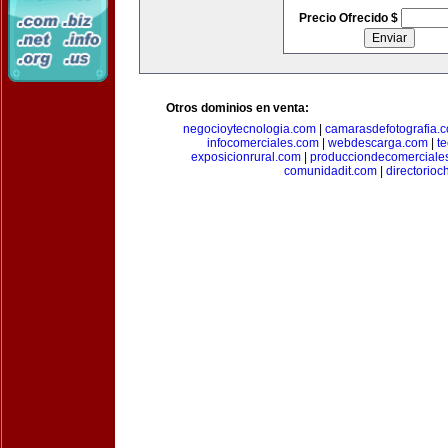
Precio Ofrecido $
Otros dominios en venta:
negocioytecnologia.com
|
camarasdefotografia.
infocomerciales.com
|
webdescarga.com
|
t
exposicionrural.com
|
producciondecomerciale
comunidadit.com
|
directorioc