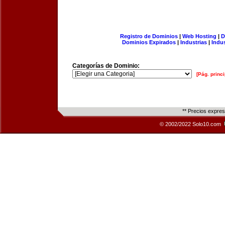
Registro de Dominios
|
Web Hosting
|
D
Dominios Expirados
|
Industrias
|
Indu
Categorías de Dominio:
[Pág. princi
** Precios expre
© 2002/2022 Solo10.com