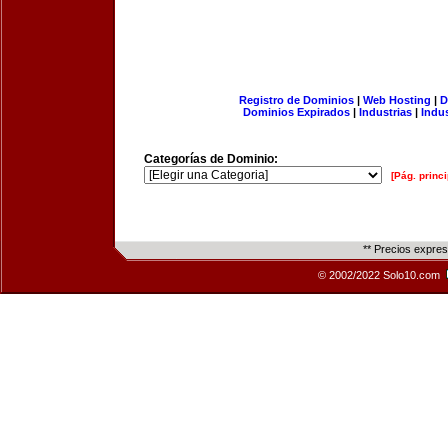
Registro de Dominios
|
Web Hosting
|
D
Dominios Expirados
|
Industrias
|
Indu
Categorías de Dominio:
[Pág. princi
** Precios expre
© 2002/2022 Solo10.com