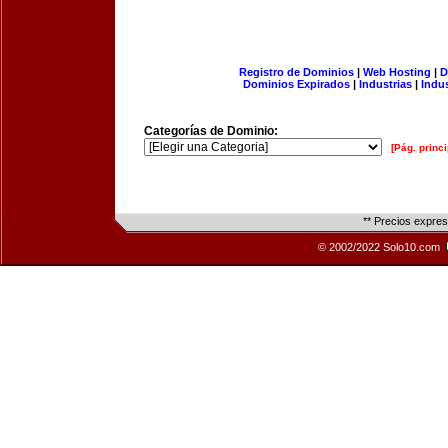
Registro de Dominios
|
Web Hosting
|
D
Dominios Expirados
|
Industrias
|
Indu
Categorías de Dominio:
[Pág. princi
** Precios expre
© 2002/2022 Solo10.com