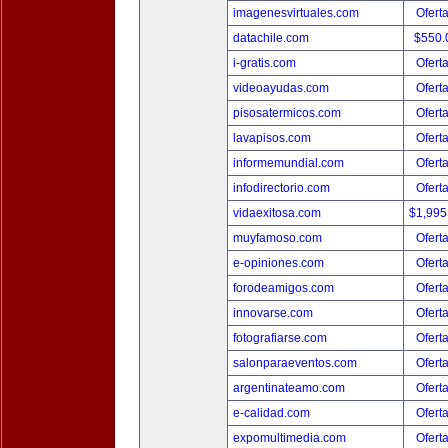
imagenesvirtuales.com
Ofert
datachile.com
$550.
i-gratis.com
Ofert
videoayudas.com
Ofert
pisosatermicos.com
Ofert
lavapisos.com
Ofert
informemundial.com
Ofert
infodirectorio.com
Ofert
vidaexitosa.com
$1,995
muyfamoso.com
Ofert
e-opiniones.com
Ofert
forodeamigos.com
Ofert
innovarse.com
Ofert
fotografiarse.com
Ofert
salonparaeventos.com
Ofert
argentinateamo.com
Ofert
e-calidad.com
Ofert
expomultimedia.com
Ofert