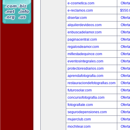
e-cosmetica.com
Ofert
e-reclamos.com
$550.
disertar.com
Ofert
alquilerdevideos.com
Ofert
enbuscadelamor.com
Ofert
paginacentral.com
Ofert
regalosdeamor.com
Ofert
mifiestadequince.com
Ofert
eventosintegrales.com
Ofert
protectoresdiarios.com
Ofert
aprendafotografia.com
Ofert
restauraciondefotografias.com
Ofert
futurosolar.com
Ofert
concursofotografia.com
Ofert
fotografiate.com
Ofert
segurodepensiones.com
Ofert
mujerclub.com
Ofert
mochilear.com
Ofert