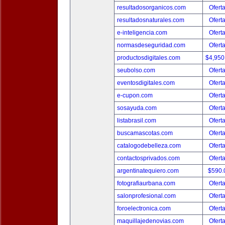
resultadosorganicos.com
Ofert
resultadosnaturales.com
Ofert
e-inteligencia.com
Ofert
normasdeseguridad.com
Ofert
productosdigitales.com
$4,950
seubolso.com
Ofert
eventosdigitales.com
Ofert
e-cupon.com
Ofert
sosayuda.com
Ofert
listabrasil.com
Ofert
buscamascotas.com
Ofert
catalogodebelleza.com
Ofert
contactosprivados.com
Ofert
argentinatequiero.com
$590.
fotografiaurbana.com
Ofert
salonprofesional.com
Ofert
foroelectronica.com
Ofert
maquillajedenovias.com
Ofert