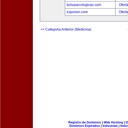
bolsasecologicas.com
Ofert
exponen.com
Ofert
<< Categoria Anterior (Medicina)
Registro de Dominios
|
Web Hosting
|
D
Dominios Expirados
|
Industrias
|
Indu