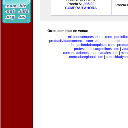
COMPRAR AHORA
Precio $
1,995.00
Precio 
COMPRAR AHORA
Otros dominios en venta:
misionesempresariales.com
|
portfoli
productividadcomercial.com
|
arriendodepropieda
informaciondefranquicias.com
|
produc
profesionalesargentinos.com
|
vid
comunicacionesempresariales.com
|
mer
mercadoregional.com
|
publicidadyp