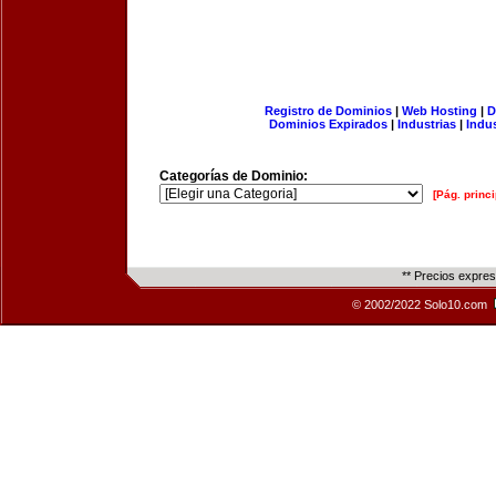
Registro de Dominios
|
Web Hosting
|
D
Dominios Expirados
|
Industrias
|
Indu
Categorías de Dominio:
[Pág. princi
** Precios expre
© 2002/2022 Solo10.com