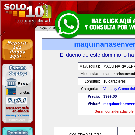
maquinariasenve
El dueño de este dominio lo ha
Mayusculas:
MAQUINARIASEN
Minusculas:
maquinariasenven
Longitud:
18 caracteres
Categorias:
Ventas y Comercial
Precio:
$999.00
Visitar!
maquinariasenve
Serán consideradas ofer
R