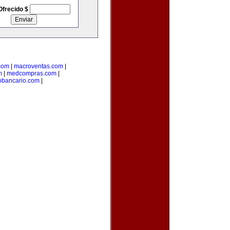
Ofrecido $
.com
|
macroventas.com
|
m
|
medcompras.com
|
bancario.com
|