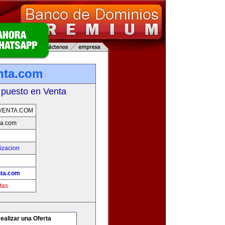
nta.com
 puesto en Venta
VENTA.COM
ta.com
izacion
nta.com
tas
ealizar una Oferta