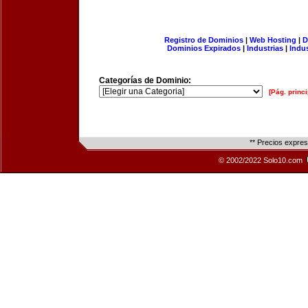
Registro de Dominios
|
Web Hosting
|
D
Dominios Expirados
|
Industrias
|
Indu
Categorías de Dominio:
[Pág. princi
** Precios expre
© 2002/2022 Solo10.com