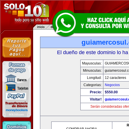
guiamercosul
El dueño de este dominio lo ha
Mayusculas:
GUIAMERCOS
Minusculas:
guiamercosul.
Longitud:
12 caracteres
Categorias:
Negocios
Precio:
$550.00
Visitar!
guiamercosul
Serán consideradas ofer
R