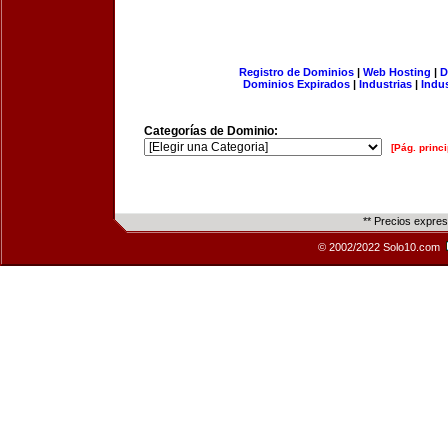
Registro de Dominios
|
Web Hosting
|
D
Dominios Expirados
|
Industrias
|
Indu
Categorías de Dominio:
[Pág. princi
** Precios expre
© 2002/2022 Solo10.com