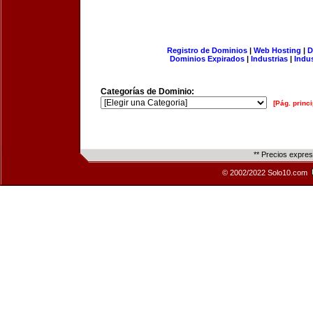
Registro de Dominios
|
Web Hosting
|
D
Dominios Expirados
|
Industrias
|
Indu
Categorías de Dominio:
[Pág. princi
** Precios expre
© 2002/2022 Solo10.com