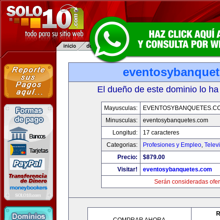
eventosybanque
El dueño de este dominio lo ha
Mayusculas:
EVENTOSYBANQUETES.C
Minusculas:
eventosybanquetes.com
Longitud:
17 caracteres
Categorias:
Profesiones y Empleo
,
Telev
Precio:
$879.00
Visitar!
eventosybanquetes.com
Serán consideradas ofer
R