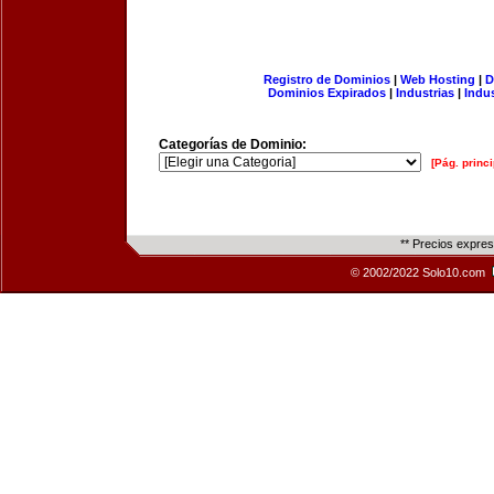
Registro de Dominios
|
Web Hosting
|
D
Dominios Expirados
|
Industrias
|
Indu
Categorías de Dominio:
[Pág. princi
** Precios expre
© 2002/2022 Solo10.com