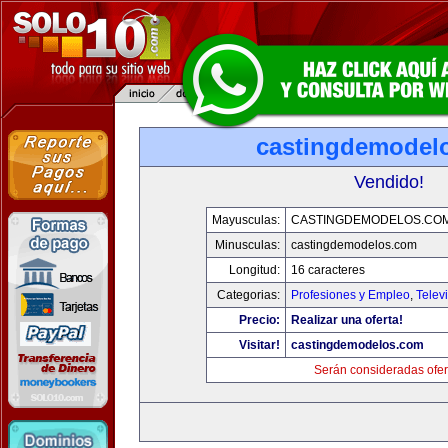
castingdemodel
Vendido!
Mayusculas:
CASTINGDEMODELOS.CO
Minusculas:
castingdemodelos.com
Longitud:
16 caracteres
Categorias:
Profesiones y Empleo
,
Telev
Precio:
Realizar una oferta!
Visitar!
castingdemodelos.com
Serán consideradas ofer