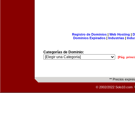
Registro de Dominios
|
Web Hosting
|
D
Dominios Expirados
|
Industrias
|
Indu
Categorías de Dominio:
[Pág. princi
** Precios expre
© 2002/2022 Solo10.com